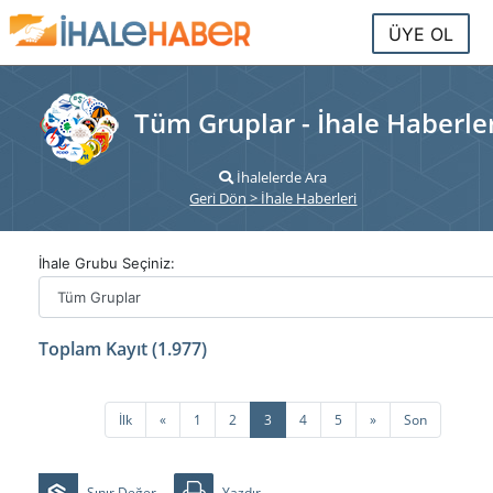
ÜYE OL
Tüm Gruplar - İhale Haberle
İhalelerde Ara
Geri Dön > İhale Haberleri
İhale Grubu Seçiniz:
Toplam Kayıt (1.977)
Önceki
Sonraki
İlk
«
1
2
3
4
5
»
Son
Sınır Değer
Yazdır