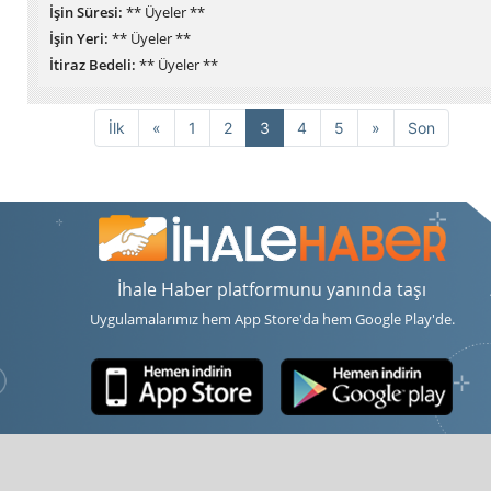
İşin Süresi:
** Üyeler **
İşin Yeri:
** Üyeler **
İtiraz Bedeli:
** Üyeler **
Önceki
Sonraki
İlk
«
1
2
3
4
5
»
Son
İhale Haber platformunu yanında taşı
Uygulamalarımız hem App Store'da hem Google Play'de.